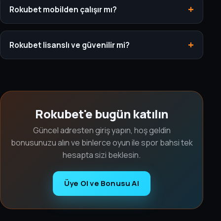
Rokubet mobilden çalışır mı?
Rokubet lisanslı ve güvenilir mi?
Rokubet'e bugün katılın
Güncel adresten giriş yapın, hoş geldin
bonusunuzu alın ve binlerce oyun ile spor bahsi tek
hesapta sizi beklesin.
Üye Ol ve Bonusu Al