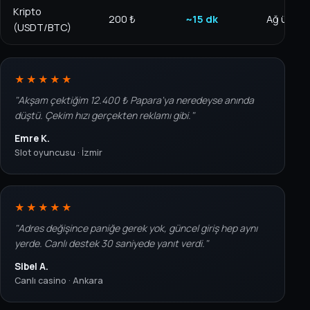
Kripto
200 ₺
~15 dk
Ağ ücreti
(USDT/BTC)
★★★★★
"Akşam çektiğim 12.400 ₺ Papara'ya neredeyse anında
düştü. Çekim hızı gerçekten reklamı gibi."
Emre K.
Slot oyuncusu · İzmir
★★★★★
"Adres değişince paniğe gerek yok, güncel giriş hep aynı
yerde. Canlı destek 30 saniyede yanıt verdi."
Sibel A.
Canlı casino · Ankara