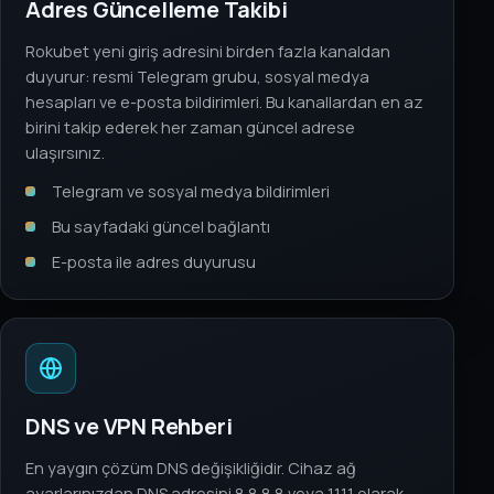
Adres Güncelleme Takibi
Rokubet yeni giriş adresini birden fazla kanaldan
duyurur: resmi Telegram grubu, sosyal medya
hesapları ve e-posta bildirimleri. Bu kanallardan en az
birini takip ederek her zaman güncel adrese
ulaşırsınız.
Telegram ve sosyal medya bildirimleri
Bu sayfadaki güncel bağlantı
E-posta ile adres duyurusu
DNS ve VPN Rehberi
En yaygın çözüm DNS değişikliğidir. Cihaz ağ
ayarlarınızdan DNS adresini 8.8.8.8 veya 1.1.1.1 olarak