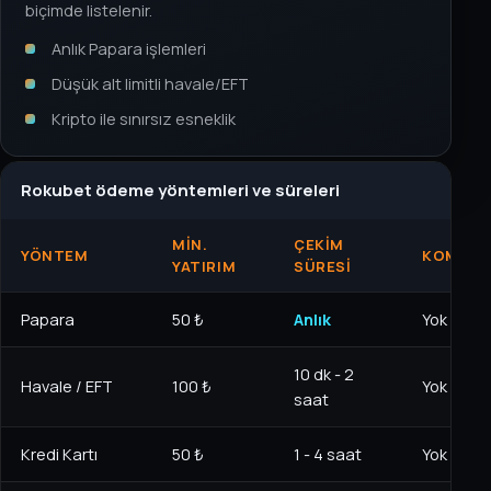
biçimde listelenir.
Anlık Papara işlemleri
Düşük alt limitli havale/EFT
Kripto ile sınırsız esneklik
Rokubet ödeme yöntemleri ve süreleri
MIN.
ÇEKIM
YÖNTEM
KOMISY
YATIRIM
SÜRESI
Papara
50 ₺
Anlık
Yok
10 dk - 2
Havale / EFT
100 ₺
Yok
saat
Kredi Kartı
50 ₺
1 - 4 saat
Yok