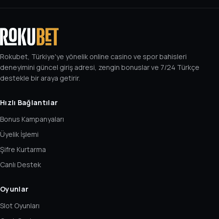
Rokubet, Türkiye'ye yönelik online casino ve spor bahisleri
deneyimini güncel giriş adresi, zengin bonuslar ve 7/24 Türkçe
destekle bir araya getirir.
Hızlı Bağlantılar
Bonus Kampanyaları
Üyelik İşlemi
Şifre Kurtarma
Canlı Destek
Oyunlar
Slot Oyunları