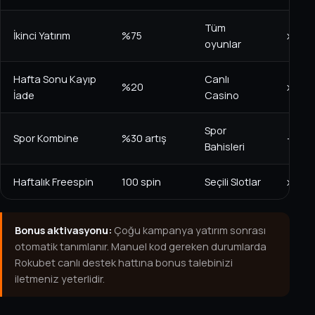
Tüm
İkinci Yatırım
%75
x20
oyunlar
Hafta Sonu Kayıp
Canlı
%20
x1
İade
Casino
Spor
Spor Kombine
%30 artış
—
Bahisleri
Haftalık Freespin
100 spin
Seçili Slotlar
x15
Bonus aktivasyonu:
Çoğu kampanya yatırım sonrası
otomatik tanımlanır. Manuel kod gereken durumlarda
Rokubet canlı destek hattına bonus talebinizi
iletmeniz yeterlidir.