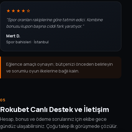
★★★★☆
"Spor oranları rakiplerine göre tatmin edici. Kombine
bonusu kupon başına ciddi fark yaratıyor."
Mert D.
Spor bahisleri · İstanbul
Eğlence amaçlı oynayın; bütçenizi önceden belirleyin
ve sorumlu oyun ilkelerine bağlı kalın.
05
Rokubet Canlı Destek ve İletişim
Hesap, bonus ve ödeme sorularınız için ekibe gece
gündüz ulaşabilirsiniz. Çoğu talep ilk görüşmede çözülür.